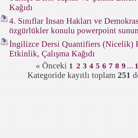
Kağıdı
4. Sınıflar İnsan Hakları ve Demokras
özgürlükler konulu powerpoint sunum,
İngilizce Dersi Quantifiers (Nicelik)
Etkinlik, Çalışma Kağıdı
« Önceki
...
1
2
3
4
5
6
7
8
9
Kategoride kayıtlı toplam
251
d