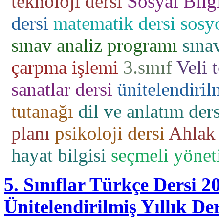
teknoloji dersi
Sosyal Bilgi
dersi
matematik dersi
sosyo
sınav analiz programı
sına
çarpma işlemi
3.sınıf
Veli 
sanatlar dersi
ünitelendiril
tutanağı
dil ve anlatım ders
planı
psikoloji dersi
Ahlak 
hayat bilgisi
seçmeli yönet
5. Sınıflar Türkçe Dersi 
Ünitelendirilmiş Yıllık De