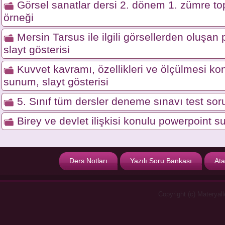
Görsel sanatlar dersi 2. dönem 1. zümre top
örneği
Mersin Tarsus ile ilgili görsellerden oluşa
slayt gösterisi
Kuvvet kavramı, özellikleri ve ölçülmesi ko
sunum, slayt gösterisi
5. Sınıf tüm dersler deneme sınavı test soru
Birey ve devlet ilişkisi konulu powerpoint s
Ders Notları
Yazılı Soru Bankası
Ata
Copyright (c) Materyal