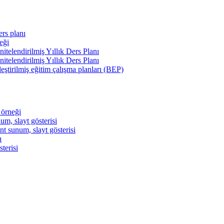
ers planı
eği
itelendirilmiş Yıllık Ders Planı
itelendirilmiş Yıllık Ders Planı
lleştirilmiş eğitim çalışma planları (BEP)
 örneği
um, slayt gösterisi
t sunum, slayt gösterisi
ı
terisi