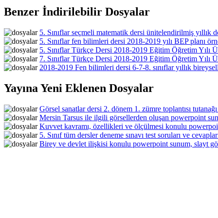
Benzer İndirilebilir Dosyalar
5. Sınıflar seçmeli matematik dersi ünitelendirilmiş yıllık d
5. Sınıflar fen bilimleri dersi 2018-2019 yılı BEP planı örn
5. Sınıflar Türkçe Dersi 2018-2019 Eğitim Öğretim Yılı Ün
7. Sınıflar Türkçe Dersi 2018-2019 Eğitim Öğretim Yılı Ün
2018-2019 Fen bilimleri dersi 6-7-8. sınıflar yıllık bireyse
Yayına Yeni Eklenen Dosyalar
Görsel sanatlar dersi 2. dönem 1. zümre toplantısı tutanağı
Mersin Tarsus ile ilgili görsellerden oluşan powerpoint sun
Kuvvet kavramı, özellikleri ve ölçülmesi konulu powerpoin
5. Sınıf tüm dersler deneme sınavı test soruları ve cevaplar
Birey ve devlet ilişkisi konulu powerpoint sunum, slayt gös