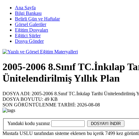
Ana Sayfa
Bilgi Bankası
Belirli Gün ve Haftalar
Görsel Galeriler
Eğitim Dosyaları
Eğitici Şiirler
Dosya Gönder
2005-2006 8.Sınıf TC.İnkılap Ta
Ünitelendirilmiş Yıllık Plan
DOSYA ADI:
2005-2006 8.Sınıf TC.İnkılap Tarihi Ünitelendirilmiş Y
DOSYA BOYUTU:
49 KB
SON GÖRÜNTÜLENME TARİHİ:
2026-08-08
Yandaki kodu yazınız
Mustafa USLU
tarafından sisteme eklenen bu içerik
7499
kez görüntü